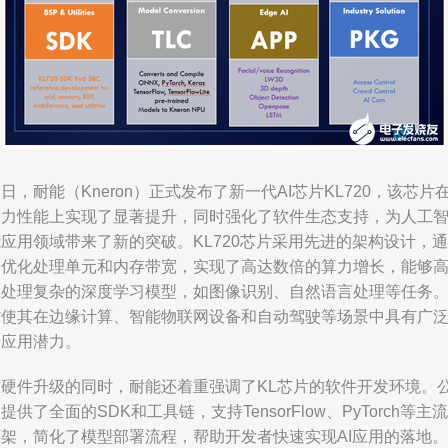
日，耐能（Kneron）正式发布了新一代AI芯片KL720，该芯片
算力性能上实现了显著提升，同时强化了软件生态支持，为人工
应用领域带来了新的突破。KL720芯片采用先进的架构设计，通
过优化处理单元和内存带宽，实现了高达数倍的算力增长，能够
效处理复杂的深度学习模型，如图像识别、自然语言处理等任务
这使其在边缘计算、智能物联网设备和自动驾驶等场景中具有广
的应用潜力。
在硬件升级的同时，耐能还着重强调了KL芯片的软件开发环境。
提供了全面的SDK和工具链，支持TensorFlow、PyTorch等主流
框架，简化了模型部署流程，帮助开发者快速实现AI应用的落地。